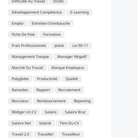
Difficulté Au Travail
Droits
Développement Compétence
E-Learning
Emploi
Entretien D'embauche
Fiche De Paie
Formation
Frais Professionnels
Jeûne
Loi 90-11
Management Toxique
Manager Négatif
Marché Du Travail
Marque Employeur
Polyglotte
Productivité
Qualité
Ramadan
Rapport
Recrutement
Recruteur
Remboursement
Reporting
Rédiger Un CV
Salaire
Salaire Brut
Salaire Net
Salarié
Titre Du CV
Travail 2.0
Travailler
Travailleur