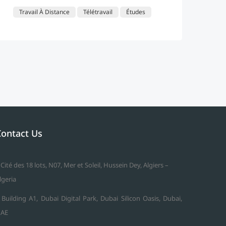
Travail À Distance
Télétravail
Études
Contact Us
 Cité des 18 lots, N07, Mer et Soleil, Hussein Dey, Algiers –
lgeria
 Building A1, Dubai Digital Park, Dubai Silicon Oasis, Dubai,
AE