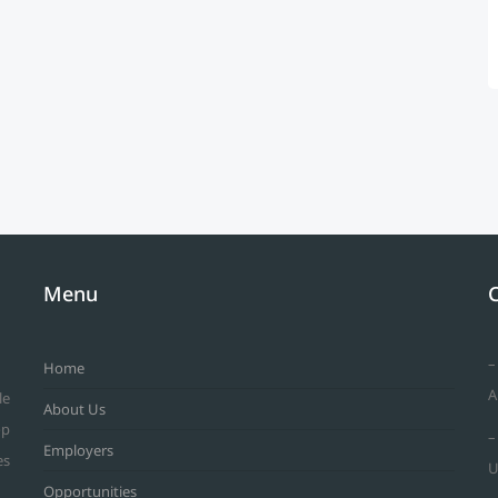
Menu
–
Home
A
le
About Us
op
–
Employers
es
U
Opportunities