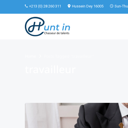
+213 (0) 28 260 311
Hussein Dey 16005
Sun-Thu 
Home
Posts Tagged "travailleur"
travailleur