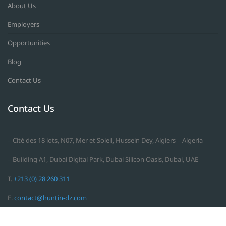
About Us
Employers
Opportunities
Blog
Contact Us
Contact Us
– Cité des 18 lots, N07, Mer et Soleil, Hussein Dey, Algiers – Algeria
– Building A1, Dubai Digital Park, Dubai Silicon Oasis, Dubai, UAE
T.
+213 (0) 28 260 311
E.
contact@huntin-dz.com