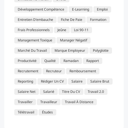
Développement Compétence
E-Learning
Emploi
Entretien D'embauche
Fiche De Paie
Formation
Frais Professionnels
Jeûne
Loi 90-11
Management Toxique
Manager Négatif
Marché Du Travail
Marque Employeur
Polyglotte
Productivité
Qualité
Ramadan
Rapport
Recrutement
Recruteur
Remboursement
Reporting
Rédiger Un CV
Salaire
Salaire Brut
Salaire Net
Salarié
Titre Du CV
Travail 2.0
Travailler
Travailleur
Travail À Distance
Télétravail
Études