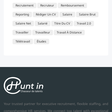
Recrutement
Recruteur
Remboursement
Reporting
Rédiger Un CV
Salaire
Salaire Brut
Salaire Net
Salarié
Titre Du CV
Travail 2.0
Travailler
Travailleur
Travail À Distance
Télétravail
Études
Your trusted partner for executive recruitment, flexible staffing, and
comprehensive HR services. We connect top talent with exceptional