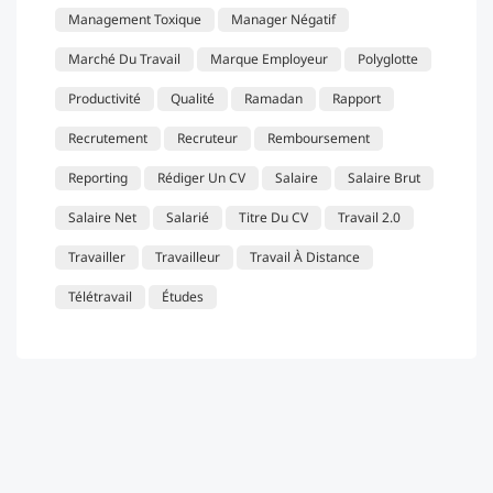
Management Toxique
Manager Négatif
Marché Du Travail
Marque Employeur
Polyglotte
Productivité
Qualité
Ramadan
Rapport
Recrutement
Recruteur
Remboursement
Reporting
Rédiger Un CV
Salaire
Salaire Brut
Salaire Net
Salarié
Titre Du CV
Travail 2.0
Travailler
Travailleur
Travail À Distance
Télétravail
Études