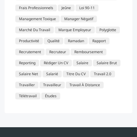
Frais Professionnels
Jeûne
Loi 90-11
Management Toxique
Manager Négatif
Marché Du Travail
Marque Employeur
Polyglotte
Productivité
Qualité
Ramadan
Rapport
Recrutement
Recruteur
Remboursement
Reporting
Rédiger Un CV
Salaire
Salaire Brut
Salaire Net
Salarié
Titre Du CV
Travail 2.0
Travailler
Travailleur
Travail À Distance
Télétravail
Études